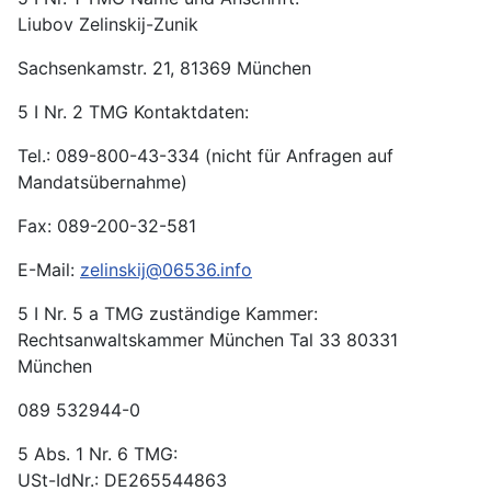
Liubov Zelinskij-Zunik
Sachsenkamstr. 21, 81369 München
5 I Nr. 2 TMG Kontaktdaten:
Tel.: 089-800-43-334 (nicht für Anfragen auf
Mandatsübernahme)
Fax: 089-200-32-581
E-Mail:
zelinskij@06536.info
5 I Nr. 5 a TMG zuständige Kammer:
Rechtsanwaltskammer München Tal 33 80331
München
089 532944-0
5 Abs. 1 Nr. 6 TMG:
USt-IdNr.: DE265544863