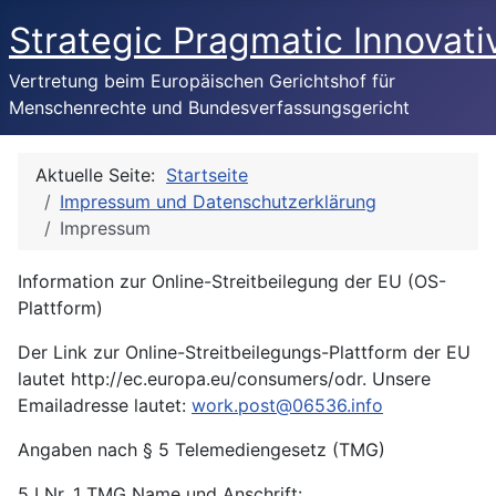
Strategic Pragmatic Innovati
Vertretung beim Europäischen Gerichtshof für
Menschenrechte und Bundesverfassungsgericht
Aktuelle Seite:
Startseite
Impressum und Datenschutzerklärung
Impressum
Information zur Online-Streitbeilegung der EU (OS-
Plattform)
Der Link zur Online-Streitbeilegungs-Plattform der EU
lautet http://ec.europa.eu/consumers/odr. Unsere
Emailadresse lautet:
work.post@06536.info
Angaben nach § 5 Telemediengesetz (TMG)
5 I Nr. 1 TMG Name und Anschrift: